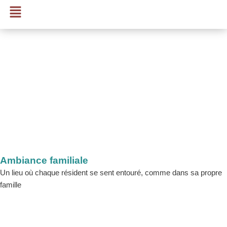
Menu
Aller
au
contenu
Ambiance familiale
Un lieu où chaque résident se sent entouré, comme dans sa propre
famille